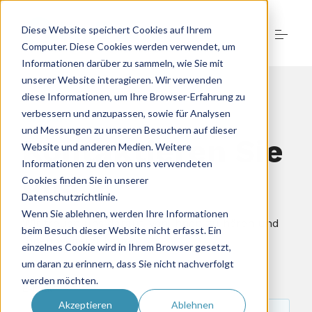
Skip
to
Diese Website speichert Cookies auf Ihrem
content
Computer. Diese Cookies werden verwendet, um
Informationen darüber zu sammeln, wie Sie mit
unserer Website interagieren. Wir verwenden
diese Informationen, um Ihre Browser-Erfahrung zu
+49 (0) 421 - 40 88 67 0
verbessern und anzupassen, sowie für Analysen
Kontakt
und Messungen zu unseren Besuchern auf dieser
Kontaktieren Sie
Website und anderen Medien. Weitere
E-Commerce-Lösungen
Informationen zu den von uns verwendeten
uns
Cookies finden Sie in unserer
Datenschutzrichtlinie.
Google Ads
Wenn Sie ablehnen, werden Ihre Informationen
Wir freuen uns darauf, von Ihnen zu hören und
beim Besuch dieser Website nicht erfasst. Ein
Ihnen weiterzuhelfen.
einzelnes Cookie wird in Ihrem Browser gesetzt,
Recruiting
um daran zu erinnern, dass Sie nicht nachverfolgt
werden möchten.
E-Mail
*
Akzeptieren
Ablehnen