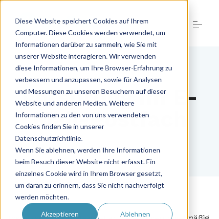
Skip
to
Diese Website speichert Cookies auf Ihrem
content
Computer. Diese Cookies werden verwendet, um
Informationen darüber zu sammeln, wie Sie mit
unserer Website interagieren. Wir verwenden
diese Informationen, um Ihre Browser-Erfahrung zu
+49 (0) 421 - 40 88 67 0
verbessern und anzupassen, sowie für Analysen
Vorsprung im E-
und Messungen zu unseren Besuchern auf dieser
Website und anderen Medien. Weitere
E-Commerce-Lösungen
Mail-Postfach
Informationen zu den von uns verwendeten
Cookies finden Sie in unserer
Datenschutzrichtlinie.
Google Ads
Wenn Sie ablehnen, werden Ihre Informationen
beim Besuch dieser Website nicht erfasst. Ein
einzelnes Cookie wird in Ihrem Browser gesetzt,
Recruiting
um daran zu erinnern, dass Sie nicht nachverfolgt
werden möchten.
Akzeptieren
Ablehnen
Unser kostenloser Newsletter bietet Ihnen regelmäßig